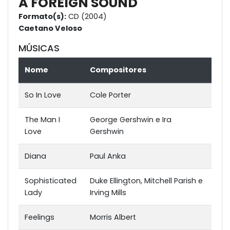
A FOREIGN SOUND
Formato(s):
CD (2004)
Caetano Veloso
MÚSICAS
Nome
Compositores
So In Love
Cole Porter
The Man I
George Gershwin e Ira
Love
Gershwin
Diana
Paul Anka
Sophisticated
Duke Ellington, Mitchell Parish e
Lady
Irving Mills
Feelings
Morris Albert