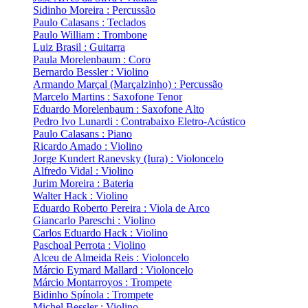
Sidinho Moreira : Percussão
Paulo Calasans : Teclados
Paulo William : Trombone
Luiz Brasil : Guitarra
Paula Morelenbaum : Coro
Bernardo Bessler : Violino
Armando Marçal (Marçalzinho) : Percussão
Marcelo Martins : Saxofone Tenor
Eduardo Morelenbaum : Saxofone Alto
Pedro Ivo Lunardi : Contrabaixo Eletro-Acústico
Paulo Calasans : Piano
Ricardo Amado : Violino
Jorge Kundert Ranevsky (Iura) : Violoncelo
Alfredo Vidal : Violino
Jurim Moreira : Bateria
Walter Hack : Violino
Eduardo Roberto Pereira : Viola de Arco
Giancarlo Pareschi : Violino
Carlos Eduardo Hack : Violino
Paschoal Perrota : Violino
Alceu de Almeida Reis : Violoncelo
Márcio Eymard Mallard : Violoncelo
Márcio Montarroyos : Trompete
Bidinho Spínola : Trompete
Michel Bessler : Violino