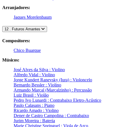
Arranjadores:
Jaques Morelenbaum
12 . Futuros Amantes
Compositores:
Chico Buarque
Músicos:
José Alves da Silva : Violino
Alfredo Vidal : Violino
Jorge Kundert Ranevsky (Iura) : Violoncelo
Bernardo Bessler : Violino
Armando Marçal (Marçalzinho) : Percussão
Luiz Brasil : Violão
Pedro Ivo Lunardi : Contrabaixo Eletro-Acústico
Paulo Calasans : Piano
Ricardo Amado : Violino
Dener de Castro Campolina : Contrabaixo
Jurim Moreira : Bateria
Marie Christine Springuel : Viola de Arco