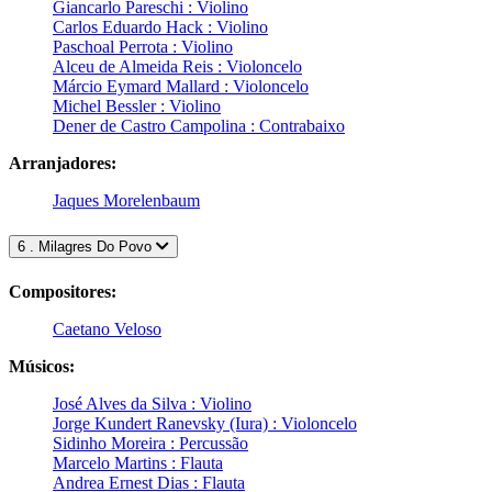
Giancarlo Pareschi : Violino
Carlos Eduardo Hack : Violino
Paschoal Perrota : Violino
Alceu de Almeida Reis : Violoncelo
Márcio Eymard Mallard : Violoncelo
Michel Bessler : Violino
Dener de Castro Campolina : Contrabaixo
Arranjadores:
Jaques Morelenbaum
6 . Milagres Do Povo
Compositores:
Caetano Veloso
Músicos:
José Alves da Silva : Violino
Jorge Kundert Ranevsky (Iura) : Violoncelo
Sidinho Moreira : Percussão
Marcelo Martins : Flauta
Andrea Ernest Dias : Flauta