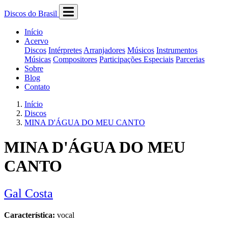
Discos do Brasil
Início
Acervo
Discos
Intérpretes
Arranjadores
Músicos
Instrumentos
Músicas
Compositores
Participações Especiais
Parcerias
Sobre
Blog
Contato
Início
Discos
MINA D'ÁGUA DO MEU CANTO
MINA D'ÁGUA DO MEU
CANTO
Gal Costa
Característica:
vocal