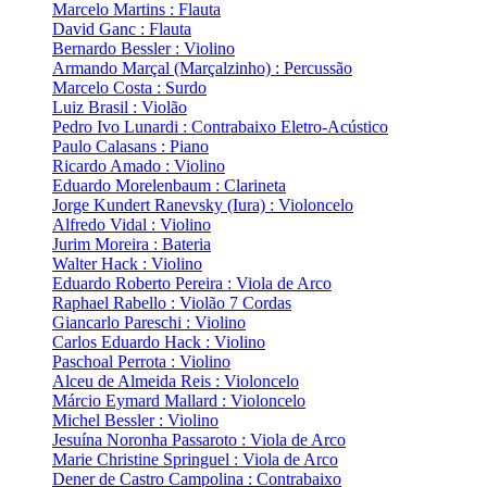
Marcelo Martins : Flauta
David Ganc : Flauta
Bernardo Bessler : Violino
Armando Marçal (Marçalzinho) : Percussão
Marcelo Costa : Surdo
Luiz Brasil : Violão
Pedro Ivo Lunardi : Contrabaixo Eletro-Acústico
Paulo Calasans : Piano
Ricardo Amado : Violino
Eduardo Morelenbaum : Clarineta
Jorge Kundert Ranevsky (Iura) : Violoncelo
Alfredo Vidal : Violino
Jurim Moreira : Bateria
Walter Hack : Violino
Eduardo Roberto Pereira : Viola de Arco
Raphael Rabello : Violão 7 Cordas
Giancarlo Pareschi : Violino
Carlos Eduardo Hack : Violino
Paschoal Perrota : Violino
Alceu de Almeida Reis : Violoncelo
Márcio Eymard Mallard : Violoncelo
Michel Bessler : Violino
Jesuína Noronha Passaroto : Viola de Arco
Marie Christine Springuel : Viola de Arco
Dener de Castro Campolina : Contrabaixo