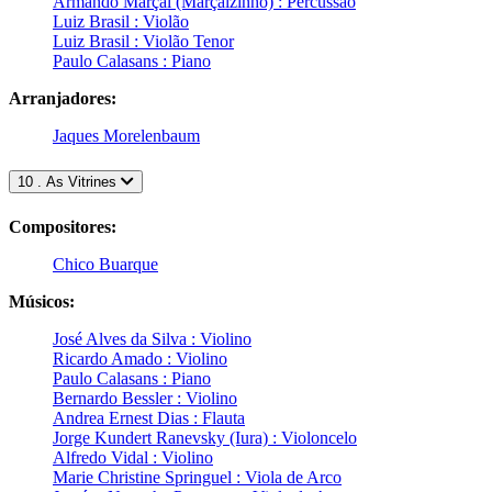
Armando Marçal (Marçalzinho) : Percussão
Luiz Brasil : Violão
Luiz Brasil : Violão Tenor
Paulo Calasans : Piano
Arranjadores:
Jaques Morelenbaum
10 . As Vitrines
Compositores:
Chico Buarque
Músicos:
José Alves da Silva : Violino
Ricardo Amado : Violino
Paulo Calasans : Piano
Bernardo Bessler : Violino
Andrea Ernest Dias : Flauta
Jorge Kundert Ranevsky (Iura) : Violoncelo
Alfredo Vidal : Violino
Marie Christine Springuel : Viola de Arco