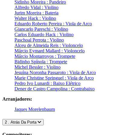
Sidinho Moreira : Pandeiro
Alfredo Vidal : Violino
Jurim Moreira : Bateria
Walter Hack : Violino
Eduardo Roberto Pereira : Viola de Arco
Giancarlo Pareschi : Violino
Carlos Eduardo Hack : Violino
Paschoal Perrota : Violino
Alceu de Almeida Reis : Violoncelo
Márcio Eymard Mallard : Violoncelo
Márcio Montarroyos : Trompete
Bidinho Spínola : Trompete
Michel Bessler : Violino
Jesuína Noronha Passaroto : Viola de Arco
Marie Christine Springuel : Viola de Arco
Pedro Ivo Lunardi : Baixo Elétrico
Dener de Castro Campolina : Contrabaixo
Arranjadores:
Jaques Morelenbaum
2 . Atrás Da Porta
Compositores: