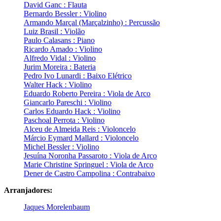
David Ganc : Flauta
Bernardo Bessler : Violino
Armando Marçal (Marçalzinho) : Percussão
Luiz Brasil : Violão
Paulo Calasans : Piano
Ricardo Amado : Violino
Alfredo Vidal : Violino
Jurim Moreira : Bateria
Pedro Ivo Lunardi : Baixo Elétrico
Walter Hack : Violino
Eduardo Roberto Pereira : Viola de Arco
Giancarlo Pareschi : Violino
Carlos Eduardo Hack : Violino
Paschoal Perrota : Violino
Alceu de Almeida Reis : Violoncelo
Márcio Eymard Mallard : Violoncelo
Michel Bessler : Violino
Jesuína Noronha Passaroto : Viola de Arco
Marie Christine Springuel : Viola de Arco
Dener de Castro Campolina : Contrabaixo
Arranjadores:
Jaques Morelenbaum