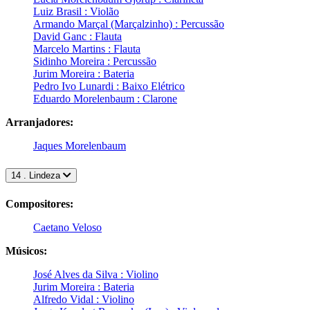
Luiz Brasil : Violão
Armando Marçal (Marçalzinho) : Percussão
David Ganc : Flauta
Marcelo Martins : Flauta
Sidinho Moreira : Percussão
Jurim Moreira : Bateria
Pedro Ivo Lunardi : Baixo Elétrico
Eduardo Morelenbaum : Clarone
Arranjadores:
Jaques Morelenbaum
14 . Lindeza
Compositores:
Caetano Veloso
Músicos:
José Alves da Silva : Violino
Jurim Moreira : Bateria
Alfredo Vidal : Violino