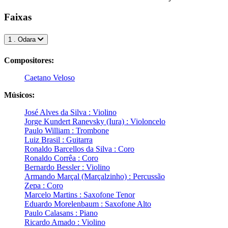
Faixas
1 . Odara
Compositores:
Caetano Veloso
Músicos:
José Alves da Silva : Violino
Jorge Kundert Ranevsky (Iura) : Violoncelo
Paulo William : Trombone
Luiz Brasil : Guitarra
Ronaldo Barcellos da Silva : Coro
Ronaldo Corrêa : Coro
Bernardo Bessler : Violino
Armando Marçal (Marçalzinho) : Percussão
Zepa : Coro
Marcelo Martins : Saxofone Tenor
Eduardo Morelenbaum : Saxofone Alto
Paulo Calasans : Piano
Ricardo Amado : Violino