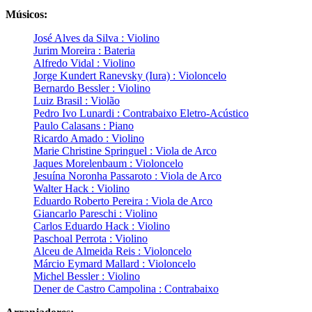
Músicos:
José Alves da Silva : Violino
Jurim Moreira : Bateria
Alfredo Vidal : Violino
Jorge Kundert Ranevsky (Iura) : Violoncelo
Bernardo Bessler : Violino
Luiz Brasil : Violão
Pedro Ivo Lunardi : Contrabaixo Eletro-Acústico
Paulo Calasans : Piano
Ricardo Amado : Violino
Marie Christine Springuel : Viola de Arco
Jaques Morelenbaum : Violoncelo
Jesuína Noronha Passaroto : Viola de Arco
Walter Hack : Violino
Eduardo Roberto Pereira : Viola de Arco
Giancarlo Pareschi : Violino
Carlos Eduardo Hack : Violino
Paschoal Perrota : Violino
Alceu de Almeida Reis : Violoncelo
Márcio Eymard Mallard : Violoncelo
Michel Bessler : Violino
Dener de Castro Campolina : Contrabaixo