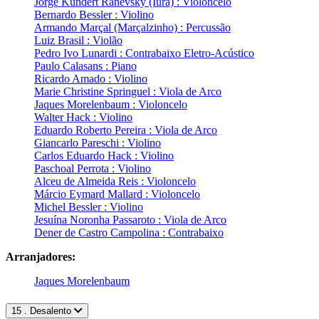
Jorge Kundert Ranevsky (Iura) : Violoncelo
Bernardo Bessler : Violino
Armando Marçal (Marçalzinho) : Percussão
Luiz Brasil : Violão
Pedro Ivo Lunardi : Contrabaixo Eletro-Acústico
Paulo Calasans : Piano
Ricardo Amado : Violino
Marie Christine Springuel : Viola de Arco
Jaques Morelenbaum : Violoncelo
Walter Hack : Violino
Eduardo Roberto Pereira : Viola de Arco
Giancarlo Pareschi : Violino
Carlos Eduardo Hack : Violino
Paschoal Perrota : Violino
Alceu de Almeida Reis : Violoncelo
Márcio Eymard Mallard : Violoncelo
Michel Bessler : Violino
Jesuína Noronha Passaroto : Viola de Arco
Dener de Castro Campolina : Contrabaixo
Arranjadores:
Jaques Morelenbaum
15 . Desalento