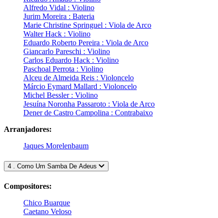
Alfredo Vidal : Violino
Jurim Moreira : Bateria
Marie Christine Springuel : Viola de Arco
Walter Hack : Violino
Eduardo Roberto Pereira : Viola de Arco
Giancarlo Pareschi : Violino
Carlos Eduardo Hack : Violino
Paschoal Perrota : Violino
Alceu de Almeida Reis : Violoncelo
Márcio Eymard Mallard : Violoncelo
Michel Bessler : Violino
Jesuína Noronha Passaroto : Viola de Arco
Dener de Castro Campolina : Contrabaixo
Arranjadores:
Jaques Morelenbaum
4 . Como Um Samba De Adeus
Compositores:
Chico Buarque
Caetano Veloso