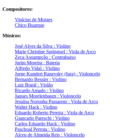
Compositores:
Vinícius de Moraes
Chico Buarque
Músicos:
José Alves da Silva : Violino
Marie Christine Springuel : Viola de Arco
Zeca Assumpção : Contrabaixo
Jurim Moreira : Bateria
Alfredo Vidal : Violino
Jorge Kundert Ranevsky (Iura) : Violoncelo
Bernardo Bessler : Violino
Luiz Brasil : Violão
Ricardo Amado : Violino
Jaques Morelenbaum : Violoncelo
Jesuína Noronha Passaroto : Viola de Arco
Walter Hack : Violino
Eduardo Roberto Pereira : Viola de Arco
Giancarlo Pareschi : Violino
Carlos Eduardo Hack : Violino
Paschoal Perrota : Violino
Alceu de Almeida Reis : Violoncelo