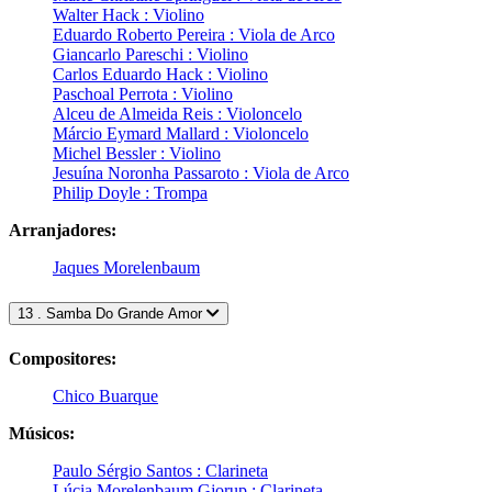
Walter Hack : Violino
Eduardo Roberto Pereira : Viola de Arco
Giancarlo Pareschi : Violino
Carlos Eduardo Hack : Violino
Paschoal Perrota : Violino
Alceu de Almeida Reis : Violoncelo
Márcio Eymard Mallard : Violoncelo
Michel Bessler : Violino
Jesuína Noronha Passaroto : Viola de Arco
Philip Doyle : Trompa
Arranjadores:
Jaques Morelenbaum
13 . Samba Do Grande Amor
Compositores:
Chico Buarque
Músicos:
Paulo Sérgio Santos : Clarineta
Lúcia Morelenbaum Gjorup : Clarineta