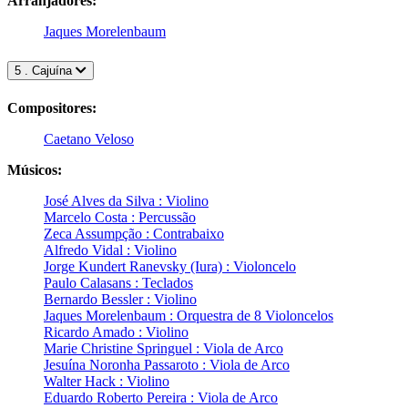
Arranjadores:
Jaques Morelenbaum
5 . Cajuína
Compositores:
Caetano Veloso
Músicos:
José Alves da Silva : Violino
Marcelo Costa : Percussão
Zeca Assumpção : Contrabaixo
Alfredo Vidal : Violino
Jorge Kundert Ranevsky (Iura) : Violoncelo
Paulo Calasans : Teclados
Bernardo Bessler : Violino
Jaques Morelenbaum : Orquestra de 8 Violoncelos
Ricardo Amado : Violino
Marie Christine Springuel : Viola de Arco
Jesuína Noronha Passaroto : Viola de Arco
Walter Hack : Violino
Eduardo Roberto Pereira : Viola de Arco