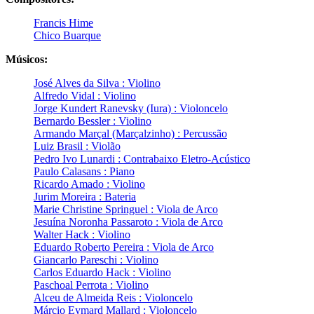
Francis Hime
Chico Buarque
Músicos:
José Alves da Silva : Violino
Alfredo Vidal : Violino
Jorge Kundert Ranevsky (Iura) : Violoncelo
Bernardo Bessler : Violino
Armando Marçal (Marçalzinho) : Percussão
Luiz Brasil : Violão
Pedro Ivo Lunardi : Contrabaixo Eletro-Acústico
Paulo Calasans : Piano
Ricardo Amado : Violino
Jurim Moreira : Bateria
Marie Christine Springuel : Viola de Arco
Jesuína Noronha Passaroto : Viola de Arco
Walter Hack : Violino
Eduardo Roberto Pereira : Viola de Arco
Giancarlo Pareschi : Violino
Carlos Eduardo Hack : Violino
Paschoal Perrota : Violino
Alceu de Almeida Reis : Violoncelo
Márcio Eymard Mallard : Violoncelo