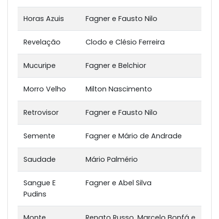
Horas Azuis
Fagner e Fausto Nilo
Revelação
Clodo e Clésio Ferreira
Mucuripe
Fagner e Belchior
Morro Velho
Milton Nascimento
Retrovisor
Fagner e Fausto Nilo
Semente
Fagner e Mário de Andrade
Saudade
Mário Palmério
Sangue E
Fagner e Abel Silva
Pudins
Monte
Renato Russo, Marcelo Bonfá e