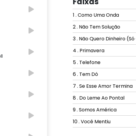
Faixas
1 . Como Uma Onda
2 . Não Tem Solução
3 . Não Quero Dinheiro (S
4 . Primavera
ll
5 . Telefone
6 . Tem Dó
7 . Se Esse Amor Termina
8 . Do Leme Ao Pontal
9 . Somos América
10 . Você Mentiu