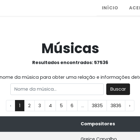
INÍCIO
ACE
Músicas
Resultados encontrados: 57536
o nome da música para obter uma relação e informações det
Buscar
‹
1
2
3
4
5
6
...
3835
3836
›
Compositores
Greice Carvalho