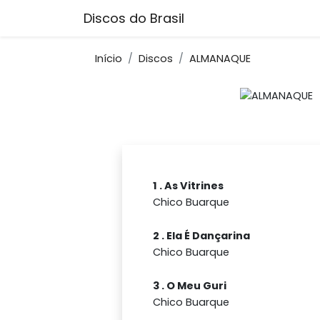
Discos do Brasil
Início
Discos
ALMANAQUE
1 . As Vitrines
Chico Buarque
2 . Ela É Dançarina
Chico Buarque
3 . O Meu Guri
Chico Buarque