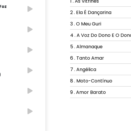
1 . As Vitrines
Voz
2 . Ela É Dançarina
3 . O Meu Guri
4 . A Voz Do Dono E O Don
5 . Almanaque
6 . Tanto Amar
7 . Angélica
)
8 . Moto-Contínuo
9 . Amor Barato