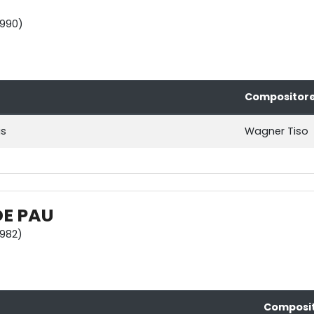
1990)
Compositor
as
Wagner Tiso
E PAU
1982)
Composi