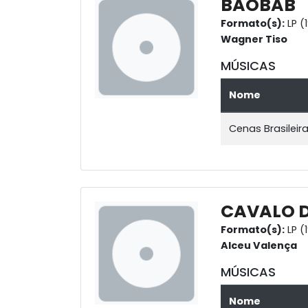
BAOBAB
Formato(s):
LP (
Wagner Tiso
MÚSICAS
Nome
Cenas Brasileir
CAVALO D
Formato(s):
LP (
Alceu Valença
MÚSICAS
Nome