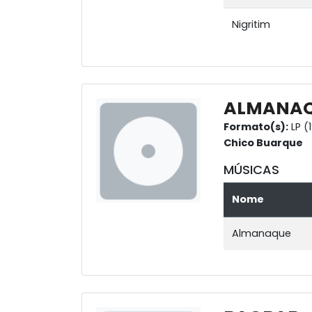
Nigritim
ALMANA
Formato(s):
LP (
Chico Buarque
MÚSICAS
Nome
Almanaque