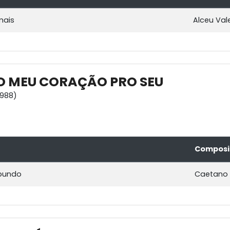
mais
Alceu Val
O MEU CORAÇÃO PRO SEU
1988)
Composi
bundo
Caetano 