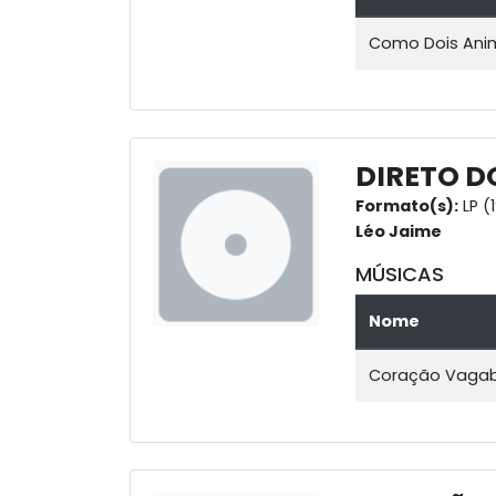
Como Dois Ani
DIRETO D
Formato(s):
LP (
Léo Jaime
MÚSICAS
Nome
Coração Vaga