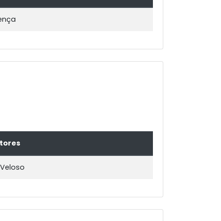
ença
tores
Veloso