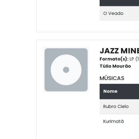
O Veado
JAZZ MIN
Formato(s):
LP (
Túlio Mourão
MÚSICAS
Nome
Rubro Cielo
Kurimatã