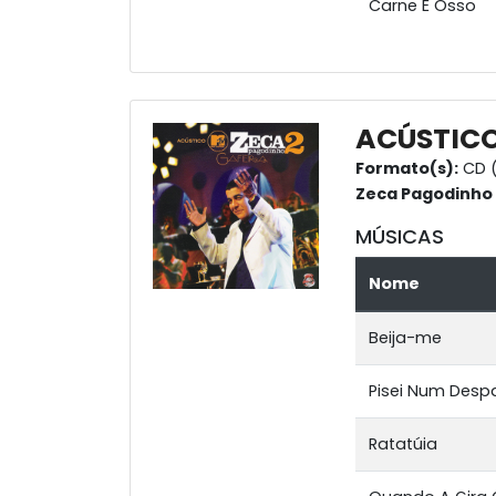
Carne E Osso
ACÚSTICO
Formato(s):
CD 
Zeca Pagodinho
MÚSICAS
Nome
Beija-me
Pisei Num Des
Ratatúia