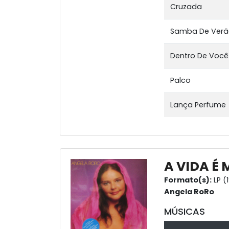
Cruzada
Samba De Ver
Dentro De Você
Palco
Lança Perfume
A VIDA É
Formato(s):
LP (
Angela RoRo
MÚSICAS