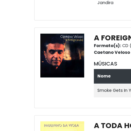
Jandira
A FOREIG
Formato(s):
CD 
Caetano Veloso
MÚSICAS
Nome
Smoke Gets In Y
A TODA H