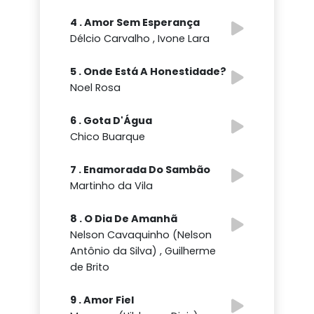
4 . Amor Sem Esperança
Délcio Carvalho , Ivone Lara
5 . Onde Está A Honestidade?
Noel Rosa
6 . Gota D'Água
Chico Buarque
7 . Enamorada Do Sambão
Martinho da Vila
8 . O Dia De Amanhã
Nelson Cavaquinho (Nelson
Antônio da Silva) , Guilherme
de Brito
9 . Amor Fiel