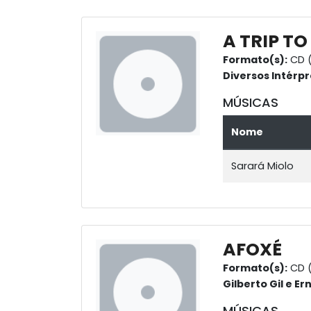
A TRIP TO
Formato(s):
CD 
Diversos Intérpr
MÚSICAS
Nome
Sarará Miolo
AFOXÉ
Formato(s):
CD (
Gilberto Gil e Er
MÚSICAS