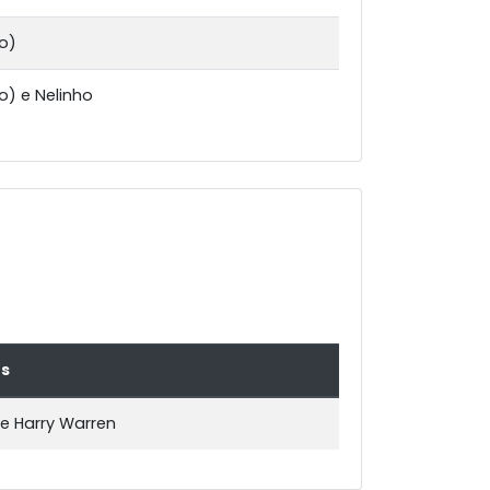
o)
) e Nelinho
s
e Harry Warren