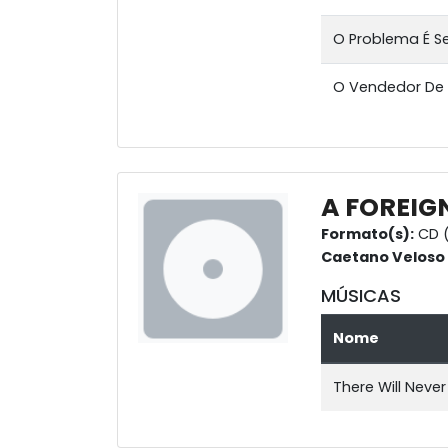
O Problema É S
O Vendedor De 
A FOREIG
Formato(s):
CD 
Caetano Veloso
MÚSICAS
Nome
There Will Neve