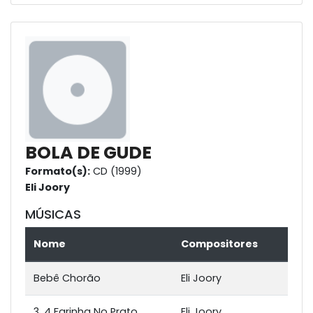
BOLA DE GUDE
Formato(s):
CD (1999)
Eli Joory
MÚSICAS
Nome
Compositores
Bebê Chorão
Eli Joory
3, 4 Farinha No Prato
Eli Joory