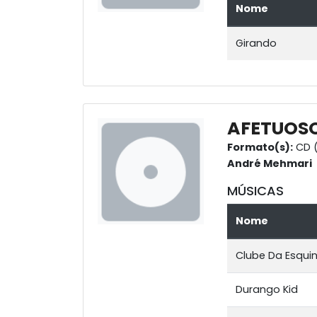
Nome
Girando
AFETUOS
Formato(s):
CD (
André Mehmari
MÚSICAS
Nome
Clube Da Esqui
Durango Kid