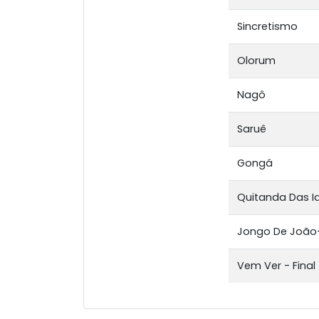
Sincretismo
Olorum
Nagô
Saruê
Gongá
Quitanda Das I
Jongo De Joã
Vem Ver - Final