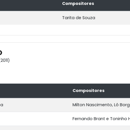
Compositores
Tarita de Souza
O
2011)
Compositores
na
Milton Nascimento, Lô Borg
Fernando Brant e Toninho 