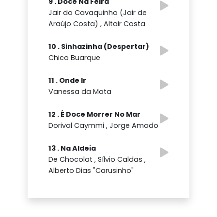
9 . Doce Na Feira
Jair do Cavaquinho (Jair de
Araújo Costa) , Altair Costa
10 . Sinhazinha (Despertar)
Chico Buarque
11 . Onde Ir
Vanessa da Mata
12 . É Doce Morrer No Mar
Dorival Caymmi , Jorge Amado
13 . Na Aldeia
De Chocolat , Sílvio Caldas ,
Alberto Dias "Carusinho"