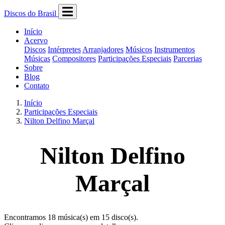
Discos do Brasil
Início
Acervo
Discos
Intérpretes
Arranjadores
Músicos
Instrumentos
Músicas
Compositores
Participações Especiais
Parcerias
Sobre
Blog
Contato
Início
Participações Especiais
Nilton Delfino Marçal
Nilton Delfino
Marçal
Encontramos 18 música(s) em 15 disco(s).