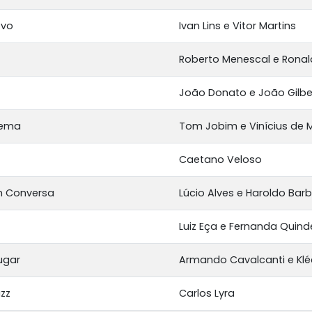
ovo
Ivan Lins e Vitor Martins
Roberto Menescal e Ronal
João Donato e João Gilbe
nema
Tom Jobim e Vinícius de 
Caetano Veloso
m Conversa
Lúcio Alves e Haroldo Bar
Luiz Eça e Fernanda Quind
ugar
Armando Cavalcanti e Klé
azz
Carlos Lyra