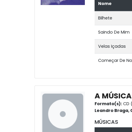
Nome
Bilhete
Saindo De Mim
Velas Içadas
Começar De N
A MÚSICA
Formato(s):
CD 
Leandro Braga, G
MÚSICAS