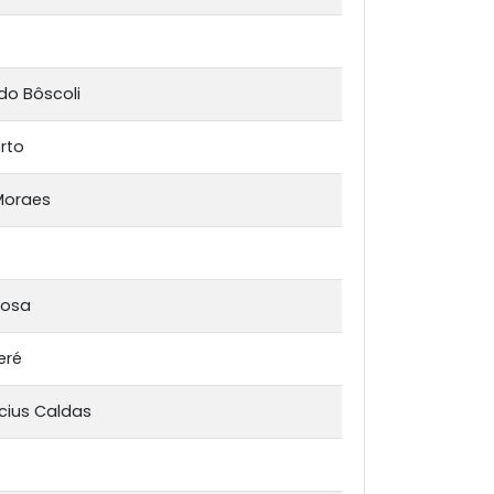
do Bôscoli
rto
Moraes
bosa
eré
cius Caldas