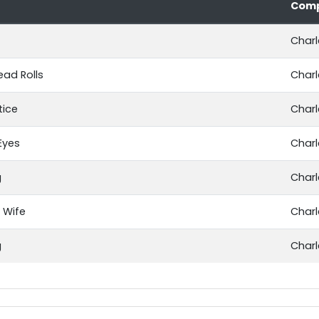
Comp
Charl
ead Rolls
Charl
tice
Charl
Eyes
Charl
g
Charl
 Wife
Charl
g
Charl