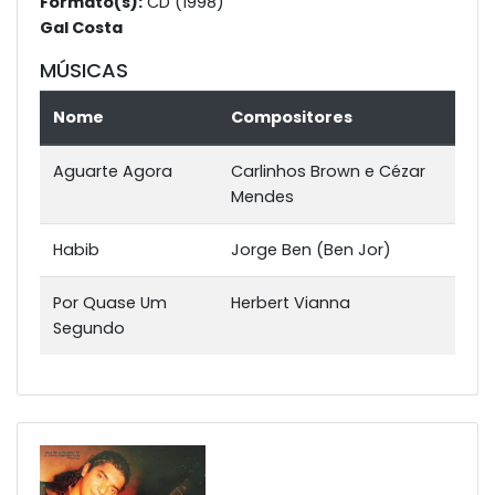
Formato(s):
CD (1998)
Gal Costa
MÚSICAS
Nome
Compositores
Aguarte Agora
Carlinhos Brown e Cézar
Mendes
Habib
Jorge Ben (Ben Jor)
Por Quase Um
Herbert Vianna
Segundo