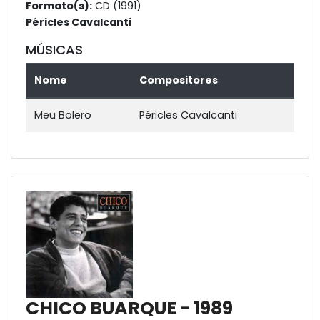
Formato(s):
CD (1991)
Péricles Cavalcanti
MÚSICAS
Nome
Compositores
Meu Bolero
Péricles Cavalcanti
CHICO BUARQUE - 1989