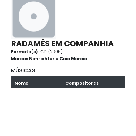
RADAMÉS EM COMPANHIA
Formato(s):
CD (2006)
Marcos Nimrichter e Caio Márcio
MÚSICAS
Nome
Compositores
Estudo Nº 5 -
Radamés Gnattali
Alegretto
Sonoroso
K-Ximbinho (Sebastião
Barros) e Del Loro