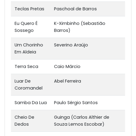
Teclas Pretas
Paschoal de Barros
Eu Quero É
K-Ximbinho (Sebastião
Sossego
Barros)
Um Chorinho
Severino Araújo
Em Aldeia
Terra Seca
Caio Márcio
Luar De
Abel Ferreira
Coromandel
Samba Da Lua
Paulo Sérgio Santos
Cheio De
Guinga (Carlos Althier de
Dedos
Souza Lemos Escobar)