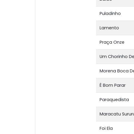
Puladinho
Lamento
Praça Onze
Um Chorinho De
Morena Boca D
É Bom Parar
Paraquedista
Maracatu Surur
Foi Ela