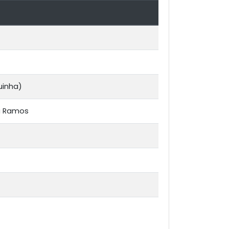
uinha)
a Ramos