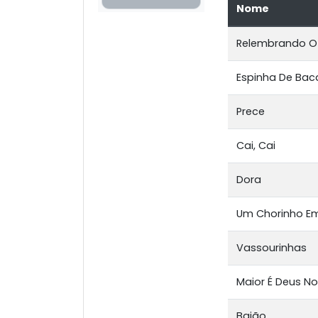
Nome
Relembrando O
Espinha De Bac
Prece
Cai, Cai
Dora
Um Chorinho Em
Vassourinhas
Maior É Deus N
Baião