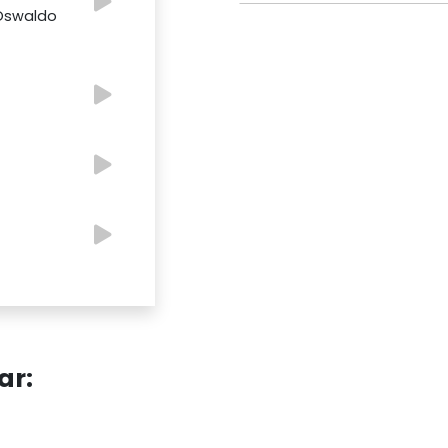
 Oswaldo
ar: