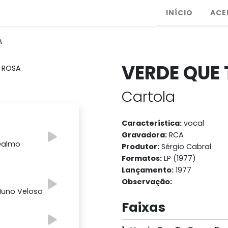
INÍCIO
ACE
A
VERDE QUE
Cartola
Característica:
vocal
Gravadora:
RCA
 Dalmo
Produtor:
Sérgio Cabral
Formatos:
LP (1977)
Lançamento:
1977
Observação:
 Nuno Veloso
Faixas