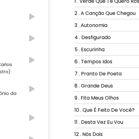
1 . Verde Que Te Quero Ro
2 . A Canção Que Chegou
3 . Autonomia
4 . Desfigurado
s
5 . Escurinha
6 . Tempos Idos
Carlos
stro)
7 . Pranto De Poeta
8 . Grande Deus
ônio da
9 . Fita Meus Olhos
10 . Que É Feito De Você?
11 . Desta Vez Eu Vou
12 . Nós Dois