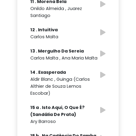
11 . Morena Bela
Onildo Almeida , Juarez
Santiago
12 . Intuitiva
Carlos Malta
13 . Mergulho Da Sereia
Carlos Malta , Ana Maria Malta
14 . Exasperada
Aldir Blanc , Guinga (Carlos
Althier de Souza Lemos
Escobar)
15 a . Isto Aqui, O Que É?
(Sandália De Prata)
Ary Barroso
15 b . Na Cadência Do Samba