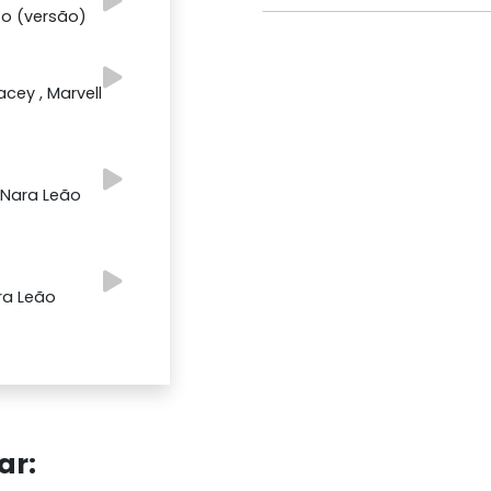
o (versão)
acey , Marvell
, Nara Leão
ra Leão
ar: