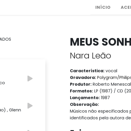
INÍCIO
ACE
MEUS SON
Nara Leão
Característica:
vocal
Gravadora:
Polygram/Philip
ico
Produtor:
Roberto Menescal
Formatos:
LP (1987) / CD (2
Lançamento:
1987
Observação:
ão) , Glenn
Músicos não especificados p
identificados pela autora de