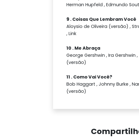
Herman Hupfeld , Edmundo Sout
9 . Coisas Que Lembram Você
Aloysio de Oliveira (versão) , Str
, Link
10 . Me Abraça
George Gershwin , Ira Gershwin 
(versão)
11 . Como Vai Você?
Bob Haggart , Johnny Burke , Na
(versão)
Compartilh