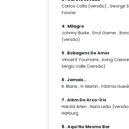
Carlos Colla (versão) , George Sh
Forster
4 . Milagre
Johnny Burke , Errol Garner , Ron
(versão)
5 . Bobagens De Amor
Vincent Youmans , Irving Caesar
Sérgio Valle (versão)
6 . Jamais...
R. Blane , H. Martin , Fátima Gue
7 . Além Do Arco-Íris
Harold Arlen , Nara Leão (versão) 
Harburg
8 . Aqui No Mesmo Bar