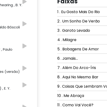
Faixas
earing , B. Y.
1 . Eu Gosto Mais Do Rio
2 . Um Sonho De Verão
aldo Bôscoli
3 . Garoto Levado
4 . Milagre
5 . Bobagens De Amor
 , Paulo
6 . Jamais...
7 . Além Do Arco-Íris
des (versão)
8 . Aqui No Mesmo Bar
9 . Coisas Que Lembram V
, E. Y.
10 . Me Abraça
11 . Como Vai Você?