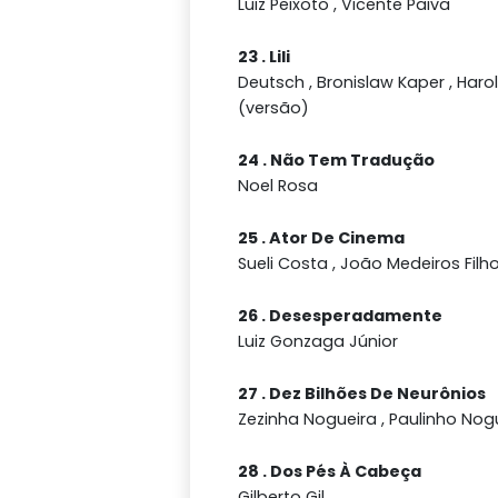
Luiz Peixoto , Vicente Paiva
23 . Lili
Deutsch , Bronislaw Kaper , Har
(versão)
24 . Não Tem Tradução
Noel Rosa
25 . Ator De Cinema
Sueli Costa , João Medeiros Filh
26 . Desesperadamente
Luiz Gonzaga Júnior
27 . Dez Bilhões De Neurônios
Zezinha Nogueira , Paulinho Nog
28 . Dos Pés À Cabeça
Gilberto Gil