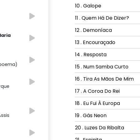
10 . Galope
11 . Quem Há De Dizer?
12 . Demoníaca
Maria
13 . Encouraçado
14 . Resposta
 (poema)
15 . Num Samba Curto
16 . Tira As Mãos De Mim
arque
17 . A Coroa Do Rei
18 . Eu Fui À Europa
19 . Gás Neon
Assis
20 . Luzes Da Ribalta
21 . Espinita