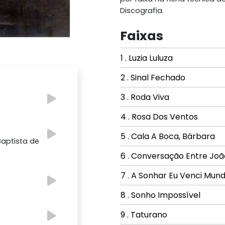
Discografia.
Faixas
1 . Luzia Luluza
2 . Sinal Fechado
3 . Roda Viva
4 . Rosa Dos Ventos
5 . Cala A Boca, Bárbara
Baptista de
6 . Conversação Entre Joã
7 . A Sonhar Eu Venci Mun
8 . Sonho Impossível
9 . Taturano