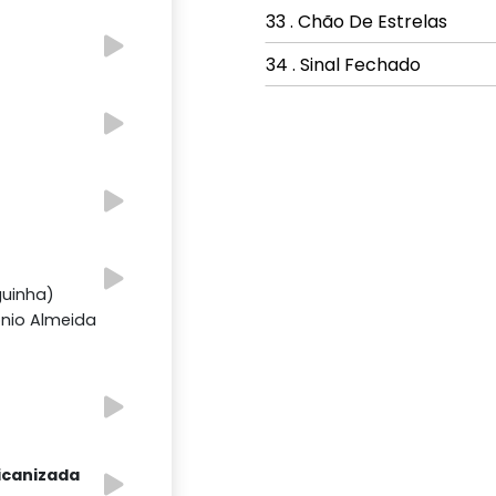
33 . Chão De Estrelas
34 . Sinal Fechado
guinha)
ônio Almeida
icanizada