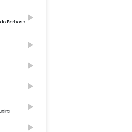
oldo Barbosa
o
ueira