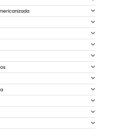
Americanizada
ios
da