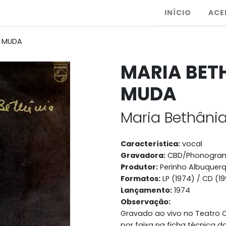
INÍCIO
ACE
A MUDA
MARIA BET
MUDA
Maria Bethâni
Característica:
vocal
Gravadora:
CBD/Phonogram/
Produtor:
Perinho Albuquerq
Formatos:
LP (1974) / CD (1
Lançamento:
1974
Observação:
Gravado ao vivo no Teatro 
por faixa na ficha técnica d