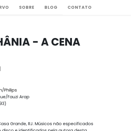
RVO
SOBRE
BLOG
CONTATO
HÂNIA - A CENA
a
Philips
ue/Fauzi Arap
993)
Casa Grande, RJ. Músicos não especificados
o disco e identificados pela autora desta