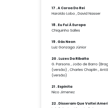
17 . A Coroa Do Rei
Haroldo Lobo , David Nasser
18 . Eu Fui À Europa
Chiquinho Salles
19 . Gás Neon
Luiz Gonzaga Júnior
20 . Luzes Da Ribalta
G. Parsons , João de Barro (Bra
(versão) , Charles Chaplin , Ant
(versão)
21 . Espinita
Nico Jimenez
22 . Disseram Que Voltei Amer