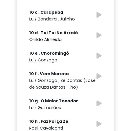
10 c . Carapeba
Luiz Bandeira , Julinho
10 d . Tei Tei No Arraiá
Onildo Almeida
10 e . Choromingô
Luiz Gonzaga
10 f . Vem Morena
Luiz Gonzaga , Zé Dantas (José
de Souza Dantas Filho)
10 g . O Maior Tocador
Luiz Guimarães
10 h . Faz Força Zé
Rosil Cavalcanti