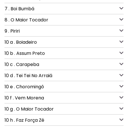
7 . Boi Bumbá
8 . O Maior Tocador
9 . Piriri
10 a . Boiadeiro
10 b . Assum Preto
10 c . Carapeba
10 d . Tei Tei No Arraiá
10 e . Choromingô
10 f . Vem Morena
10 g . O Maior Tocador
10 h . Faz Força Zé