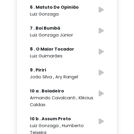
6 . Matuto De Opinião
Luiz Gonzaga
7 . Boi Bumbá
Luiz Gonzaga Júnior
8 . O Maior Tocador
Luiz Guimarães
9 . Piriri
João Silva , Ary Rangel
10 a . Boiadeiro
Armando Cavalcanti , Klécius
Caldas
10 b . Assum Preto
Luiz Gonzaga , Humberto
Teixeira