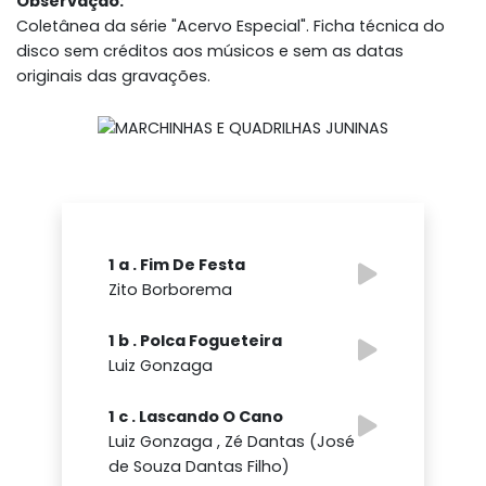
Observação:
Coletânea da série "Acervo Especial". Ficha técnica do
disco sem créditos aos músicos e sem as datas
originais das gravações.
1 a . Fim De Festa
Zito Borborema
1 b . Polca Fogueteira
Luiz Gonzaga
1 c . Lascando O Cano
Luiz Gonzaga , Zé Dantas (José
de Souza Dantas Filho)