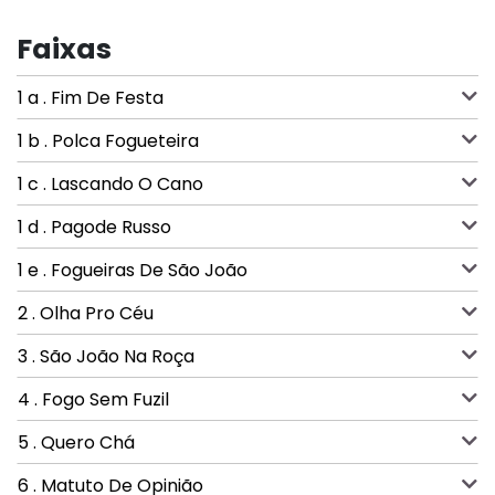
Faixas
1 a . Fim De Festa
1 b . Polca Fogueteira
1 c . Lascando O Cano
1 d . Pagode Russo
1 e . Fogueiras De São João
2 . Olha Pro Céu
3 . São João Na Roça
4 . Fogo Sem Fuzil
5 . Quero Chá
6 . Matuto De Opinião