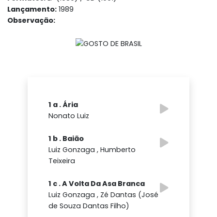
Lançamento:
1989
Observação:
1 a . Ária
Nonato Luiz
1 b . Baião
Luiz Gonzaga , Humberto
Teixeira
1 c . A Volta Da Asa Branca
Luiz Gonzaga , Zé Dantas (José
de Souza Dantas Filho)