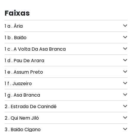
Faixas
1 a . Ária
1 b . Baião
1 c . A Volta Da Asa Branca
1 d . Pau De Arara
1 e . Assum Preto
1 f . Juazeiro
1 g . Asa Branca
2 . Estrada De Canindé
2 . Qui Nem Jiló
3 . Baião Cigano