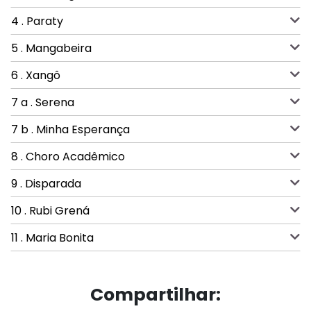
4 . Paraty
5 . Mangabeira
6 . Xangô
7 a . Serena
7 b . Minha Esperança
8 . Choro Acadêmico
9 . Disparada
10 . Rubi Grená
11 . Maria Bonita
Compartilhar: