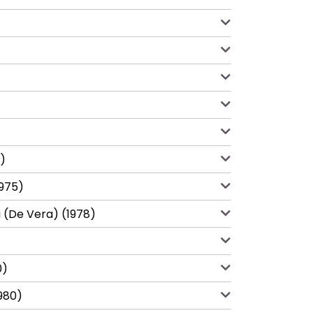
5)
1975)
a (De Vera) (1978)
0)
980)