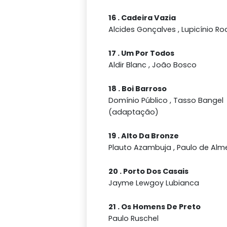
16 . Cadeira Vazia
Alcides Gonçalves , Lupicínio Ro
17 . Um Por Todos
Aldir Blanc , João Bosco
18 . Boi Barroso
Domínio Público , Tasso Bangel
(adaptação)
19 . Alto Da Bronze
Plauto Azambuja , Paulo de Alm
20 . Porto Dos Casais
Jayme Lewgoy Lubianca
21 . Os Homens De Preto
Paulo Ruschel