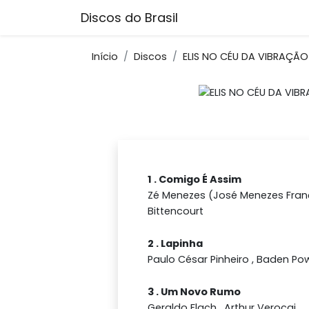
Discos do Brasil
Início
Discos
ELIS NO CÉU DA VIBRAÇÃO
1 . Comigo É Assim
Zé Menezes (José Menezes França
Bittencourt
2 . Lapinha
Paulo César Pinheiro , Baden Pow
3 . Um Novo Rumo
Geraldo Flach , Arthur Verocai