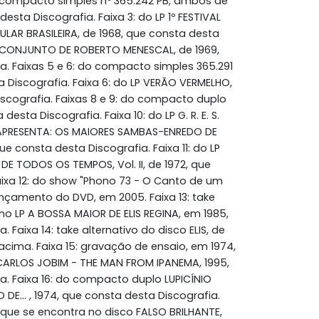
o compacto simples nº 365.242 PB, ambos de
esta Discografia. Faixa 3: do LP 1º FESTIVAL
ULAR BRASILEIRA, de 1968, que consta desta
 O CONJUNTO DE ROBERTO MENESCAL, de 1969,
a. Faixas 5 e 6: do compacto simples 365.291
a Discografia. Faixa 6: do LP VERÃO VERMELHO,
iscografia. Faixas 8 e 9: do compacto duplo
desta Discografia. Faixa 10: do LP G. R. E. S.
PRESENTA: OS MAIORES SAMBAS-ENREDO DE
e consta desta Discografia. Faixa 11: do LP
 TODOS OS TEMPOS, Vol. II, de 1972, que
aixa 12: do show "Phono 73 - O Canto de um
lançamento do DVD, em 2005. Faixa 13: take
 no LP A BOSSA MAIOR DE ELIS REGINA, em 1985,
 Faixa 14: take alternativo do disco ELIS, de
cima. Faixa 15: gravação de ensaio, em 1974,
ARLOS JOBIM - THE MAN FROM IPANEMA, 1995,
a. Faixa 16: do compacto duplo LUPICÍNIO
E... , 1974, que consta desta Discografia.
a que se encontra no disco FALSO BRILHANTE,