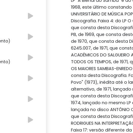
LP "A Bienal do Samba" e d
1968, este último constando d
UNIVERSITÁRIO DE MÚSICA POP
Discografia. Faixa 4: do LP
que consta desta Discografi
PB, de 1969, que consta dest
ento)
de 1970, que consta desta D
6245.007, de 1971, que consta 
ACADÊMICOS DO SALGUEIRO A
ento)
TODOS OS TEMPOS, de 1971, qu
OS MAIORES SAMBAS-ENREDO DE
consta desta Discografia. F
Povo" (1973), inédita até o 
alternativo, de 1971, lançado
que consta desta Discografia.
1974, lançado no mesmo LP a
lançada no disco ANTÔNIO C
que consta desta Discografi
RODRIGUES NA INTERPRETAÇÃO D
Faixa 17: versão diferente d