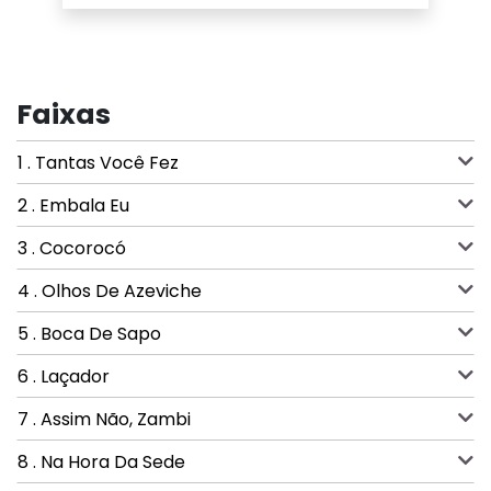
Faixas
1 . Tantas Você Fez
2 . Embala Eu
3 . Cocorocó
4 . Olhos De Azeviche
5 . Boca De Sapo
6 . Laçador
7 . Assim Não, Zambi
8 . Na Hora Da Sede