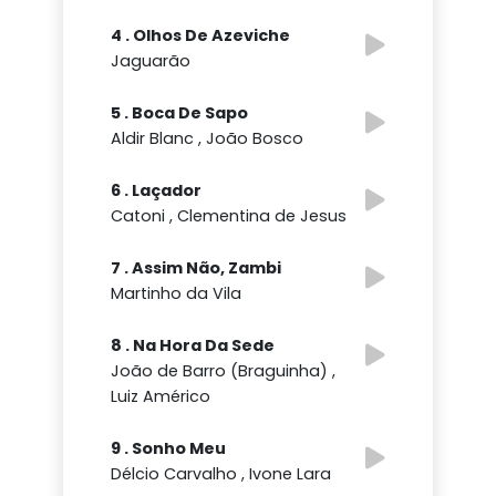
4 . Olhos De Azeviche
Jaguarão
5 . Boca De Sapo
Aldir Blanc , João Bosco
6 . Laçador
Catoni , Clementina de Jesus
7 . Assim Não, Zambi
Martinho da Vila
8 . Na Hora Da Sede
João de Barro (Braguinha) ,
Luiz Américo
9 . Sonho Meu
Délcio Carvalho , Ivone Lara