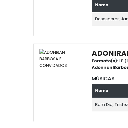
Nome
Desesperar, Ja
ADONIRA
Formato(s):
LP (
Adoniran Barbo
MÚSICAS
Nome
Bom Dia, Triste