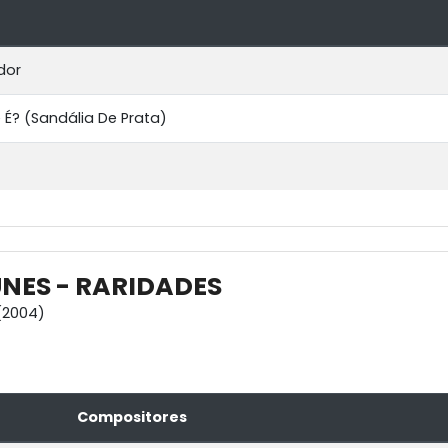
dor
e É? (Sandália De Prata)
NES - RARIDADES
(2004)
Compositores