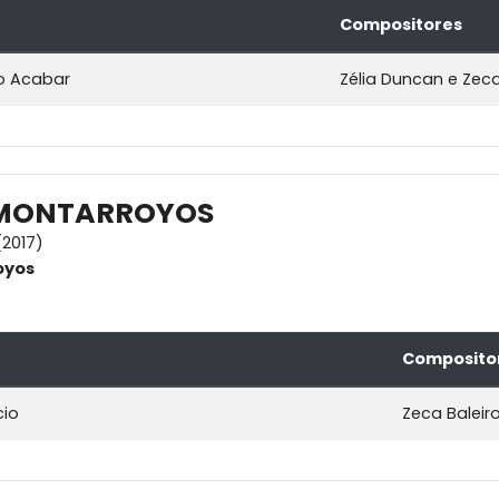
Compositores
o Acabar
Zélia Duncan e Zeca
MONTARROYOS
2017)
oyos
Composito
cio
Zeca Baleir