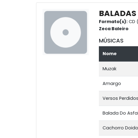
BALADAS 
Formato(s):
CD 
Zeca Baleiro
MÚSICAS
Nome
Muzak
Amargo
Versos Perdido
Balada Do Asfa
Cachorro Doid