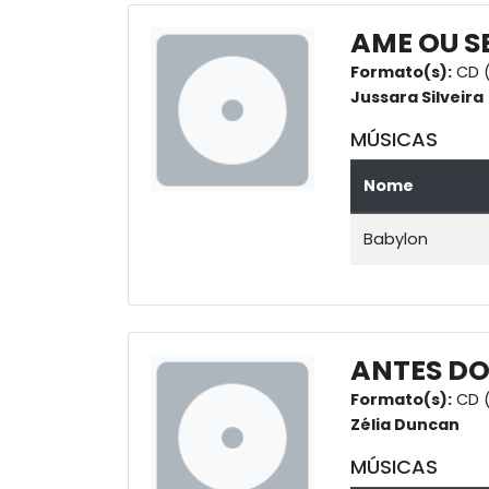
AME OU S
Formato(s):
CD (
Jussara Silveira
MÚSICAS
Nome
Babylon
ANTES D
Formato(s):
CD (
Zélia Duncan
MÚSICAS