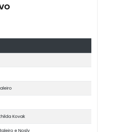
IVO
aleiro
thilda Kovak
Baleiro e Nosly