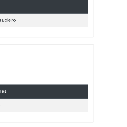
 Baleiro
res
o