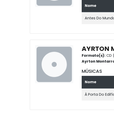
Nome
Antes Do Mund
AYRTON 
Formato(s):
CD (
Ayrton Montarr
MÚSICAS
Nome
À Porta Do Edifí