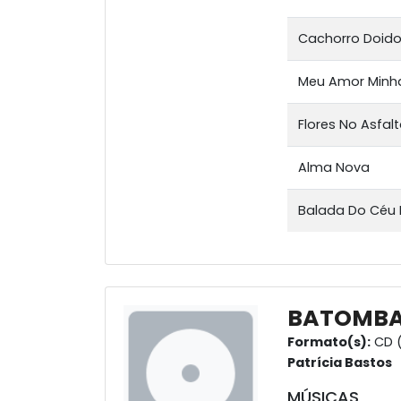
Cachorro Doid
Meu Amor Minha
Flores No Asfal
Alma Nova
Balada Do Céu
BATOMB
Formato(s):
CD (
Patrícia Bastos
MÚSICAS