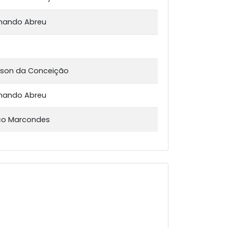
rnando Abreu
erson da Conceição
rnando Abreu
uco Marcondes