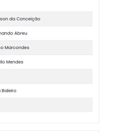
erson da Conceição
rnando Abreu
uco Marcondes
rilo Mendes
 Baleiro