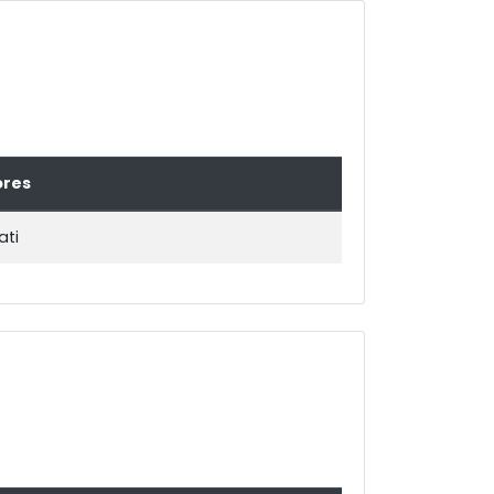
ores
ati