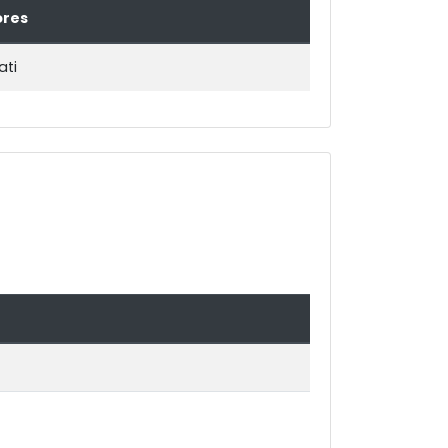
ores
ati