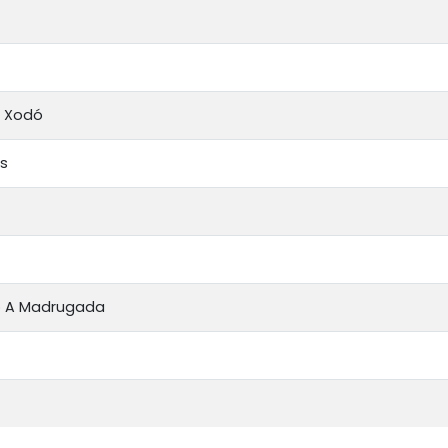
m Xodó
as
 A Madrugada