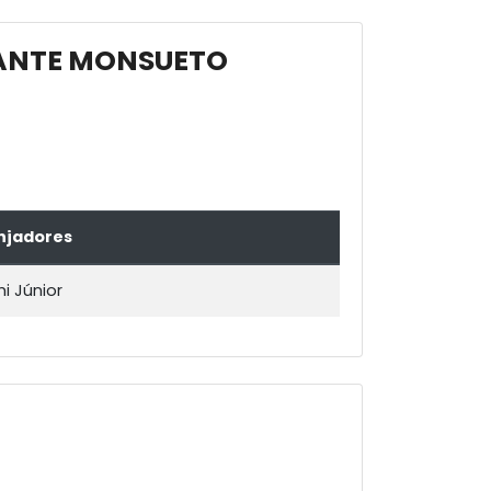
DANTE MONSUETO
njadores
i Júnior