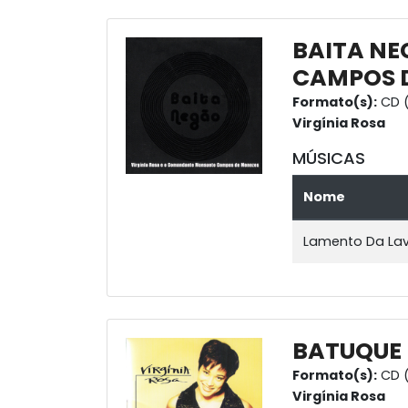
BAITA NE
CAMPOS 
Formato(s):
CD 
Virgínia Rosa
MÚSICAS
Nome
Lamento Da Lav
BATUQUE
Formato(s):
CD (
Virgínia Rosa