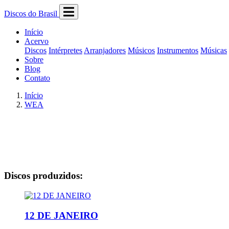
Discos do Brasil
Início
Acervo
Discos
Intérpretes
Arranjadores
Músicos
Instrumentos
Músicas
Sobre
Blog
Contato
Início
WEA
Discos produzidos:
12 DE JANEIRO