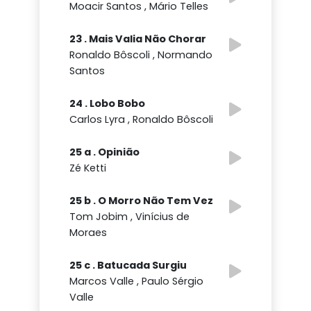
Moacir Santos , Mário Telles
23 . Mais Valia Não Chorar
Ronaldo Bôscoli , Normando
Santos
24 . Lobo Bobo
Carlos Lyra , Ronaldo Bôscoli
25 a . Opinião
Zé Ketti
25 b . O Morro Não Tem Vez
Tom Jobim , Vinícius de
Moraes
25 c . Batucada Surgiu
Marcos Valle , Paulo Sérgio
Valle