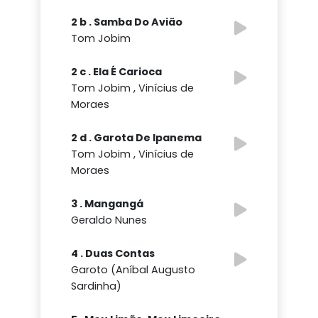
2 b . Samba Do Avião
Tom Jobim
2 c . Ela É Carioca
Tom Jobim , Vinícius de
Moraes
2 d . Garota De Ipanema
Tom Jobim , Vinícius de
Moraes
3 . Mangangá
Geraldo Nunes
4 . Duas Contas
Garoto (Aníbal Augusto
Sardinha)