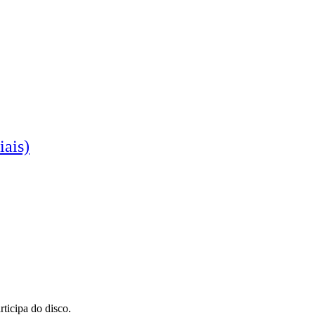
iais)
icipa do disco.