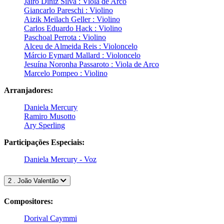
Jairo Diniz Silva : Viola de Arco
Giancarlo Pareschi : Violino
Aizik Meilach Geller : Violino
Carlos Eduardo Hack : Violino
Paschoal Perrota : Violino
Alceu de Almeida Reis : Violoncelo
Márcio Eymard Mallard : Violoncelo
Jesuína Noronha Passaroto : Viola de Arco
Marcelo Pompeo : Violino
Arranjadores:
Daniela Mercury
Ramiro Musotto
Ary Sperling
Participações Especiais:
Daniela Mercury - Voz
2 . João Valentão
Compositores:
Dorival Caymmi