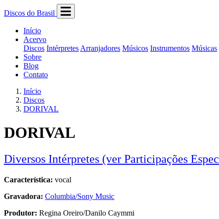
Discos do Brasil
Início
Acervo
Discos
Intérpretes
Arranjadores
Músicos
Instrumentos
Músicas
Sobre
Blog
Contato
Início
Discos
DORIVAL
DORIVAL
Diversos Intérpretes (ver Participações Espec
Característica:
vocal
Gravadora:
Columbia/Sony Music
Produtor:
Regina Oreiro/Danilo Caymmi