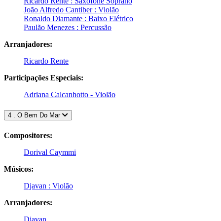
Ricardo Rente : Saxofone Soprano
João Alfredo Cantiber : Violão
Ronaldo Diamante : Baixo Elétrico
Paulão Menezes : Percussão
Arranjadores:
Ricardo Rente
Participações Especiais:
Adriana Calcanhotto - Violão
4 . O Bem Do Mar
Compositores:
Dorival Caymmi
Músicos:
Djavan : Violão
Arranjadores:
Djavan