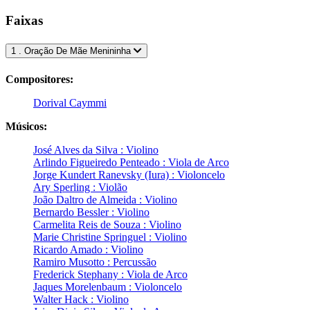
Faixas
1 . Oração De Mãe Menininha
Compositores:
Dorival Caymmi
Músicos:
José Alves da Silva : Violino
Arlindo Figueiredo Penteado : Viola de Arco
Jorge Kundert Ranevsky (Iura) : Violoncelo
Ary Sperling : Violão
João Daltro de Almeida : Violino
Bernardo Bessler : Violino
Carmelita Reis de Souza : Violino
Marie Christine Springuel : Violino
Ricardo Amado : Violino
Ramiro Musotto : Percussão
Frederick Stephany : Viola de Arco
Jaques Morelenbaum : Violoncelo
Walter Hack : Violino