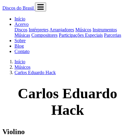
Discos do Brasil
Início
Acervo
Discos
Intérpretes
Arranjadores
Músicos
Instrumentos
Músicas
Compositores
Participações Especiais
Parcerias
Sobre
Blog
Contato
Início
Músicos
Carlos Eduardo Hack
Carlos Eduardo
Hack
Violino