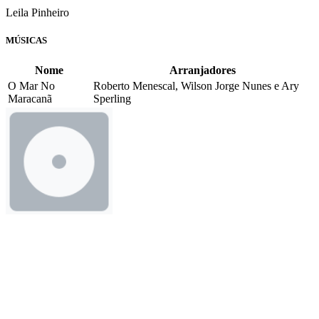
Leila Pinheiro
MÚSICAS
Nome
Arranjadores
O Mar No
Roberto Menescal, Wilson Jorge Nunes e Ary
Maracanã
Sperling
OUÇA
Formato(s):
CD (1994)
Rita de Cássia
MÚSICAS