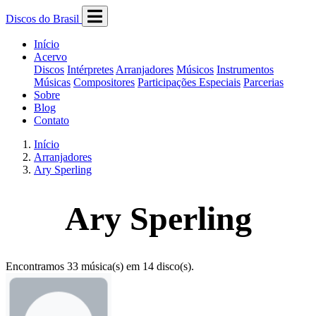
Discos do Brasil
Início
Acervo
Discos
Intérpretes
Arranjadores
Músicos
Instrumentos
Músicas
Compositores
Participações Especiais
Parcerias
Sobre
Blog
Contato
Início
Arranjadores
Ary Sperling
Ary Sperling
Encontramos 33 música(s) em 14 disco(s).