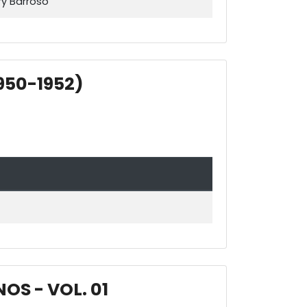
ry Barroso
950-1952)
S - VOL. 01