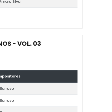
Amaro Silva
OS - VOL. 03
positores
 Barroso
 Barroso