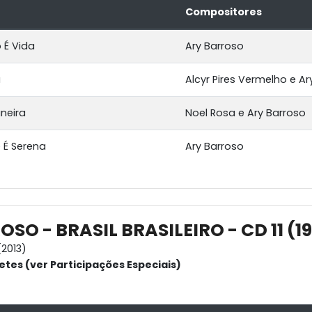
Compositores
 É Vida
Ary Barroso
a
Alcyr Pires Vermelho e Ar
neira
Noel Rosa e Ary Barroso
 É Serena
Ary Barroso
SO - BRASIL BRASILEIRO - CD 11 (1
2013)
etes (ver Participações Especiais)