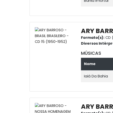
Bahia Imortal
ARY BARRO
Formato(s):
CD (
Diversos Intérpr
MÚSICAS
Nome
Iaiá Da Bahia
ARY BARR