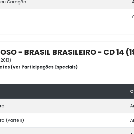
Meu Coração
SO - BRASIL BRASILEIRO - CD 14 (
2013)
etes (ver Participações Especiais)
C
ro
A
o (Parte II)
A