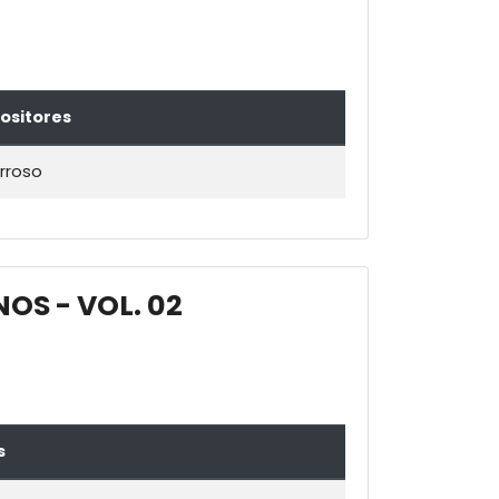
sitores
rroso
OS - VOL. 02
s