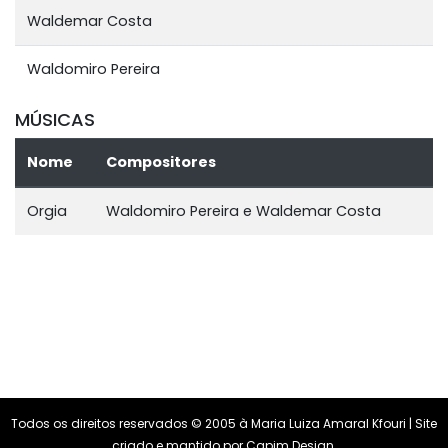
Waldemar Costa
Waldomiro Pereira
MÚSICAS
Nome
Compositores
Orgia
Waldomiro Pereira e Waldemar Costa
Todos os direitos reservados © 2005 à Maria Luiza Amaral Kfouri | Site
criado e mantido por
Capim Design
.