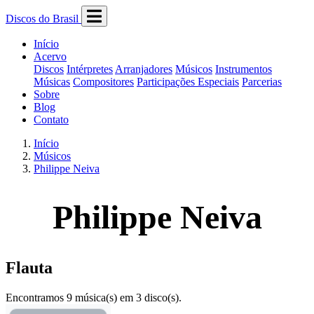
Discos do Brasil
Início
Acervo
Discos
Intérpretes
Arranjadores
Músicos
Instrumentos
Músicas
Compositores
Participações Especiais
Parcerias
Sobre
Blog
Contato
Início
Músicos
Philippe Neiva
Philippe Neiva
Flauta
Encontramos 9 música(s) em 3 disco(s).