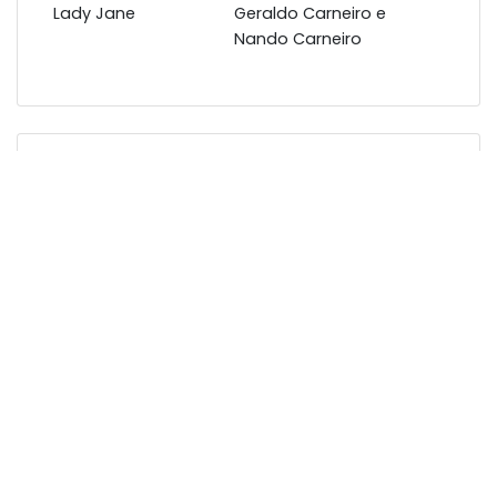
Lady Jane
Geraldo Carneiro e
Nando Carneiro
PINTANDO O SETE
Formato(s):
LP (1991) / CD (1991)
Luiz Melodia
MÚSICAS
Nome
Compositores