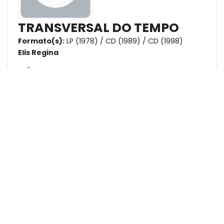
TRANSVERSAL DO TEMPO
Formato(s):
LP (1978) / CD (1989) / CD (1998)
Elis Regina
MÚSICAS
Nome
Compositores
O Rancho
Aldir Blanc e João Bosco
Da
Goiabada
Boto
Tom Jobim e Jararaca (José
Luiz Rodrigues Calazans)
Meio-Termo
Cacaso (Antônio Carlos Ferreira
Brito) e Lourenço Baeta