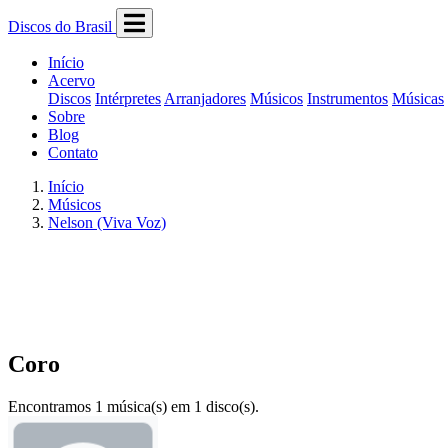
Discos do Brasil
Início
Acervo
Discos
Intérpretes
Arranjadores
Músicos
Instrumentos
Músicas
Sobre
Blog
Contato
Início
Músicos
Nelson (Viva Voz)
Coro
Encontramos 1 música(s) em 1 disco(s).