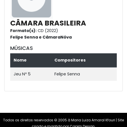
CÂMARA BRASILEIRA
Formato(s):
CD (2022)
Felipe Senna e CâmaraNóva
MÚSICAS
Nome
Compositores
Jeu Nº 5
Felipe Senna
Todos os direitos reservados © 2005 à Maria Luiza Amaral Kfouri | Site
criado e mantido por
Capim Design
.