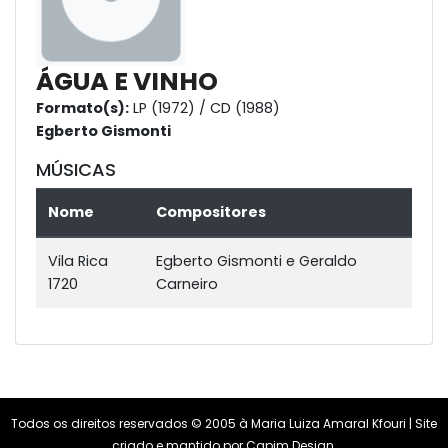
ÁGUA E VINHO
Formato(s):
LP (1972) / CD (1988)
Egberto Gismonti
MÚSICAS
Nome
Compositores
Vila Rica
Egberto Gismonti e Geraldo
1720
Carneiro
Todos os direitos reservados © 2005 à Maria Luiza Amaral Kfouri | Site
criado e mantido por
Capim Design
.