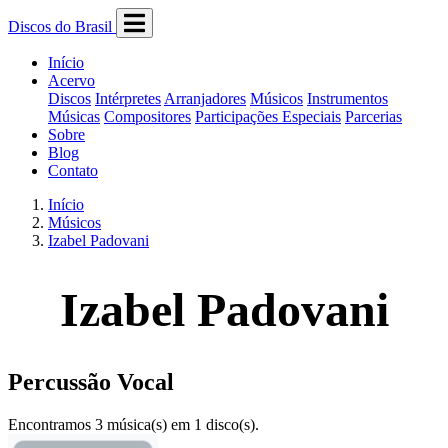
Discos do Brasil
Início
Acervo
Discos
Intérpretes
Arranjadores
Músicos
Instrumentos
Músicas
Compositores
Participações Especiais
Parcerias
Sobre
Blog
Contato
Início
Músicos
Izabel Padovani
Izabel Padovani
Percussão Vocal
Encontramos 3 música(s) em 1 disco(s).