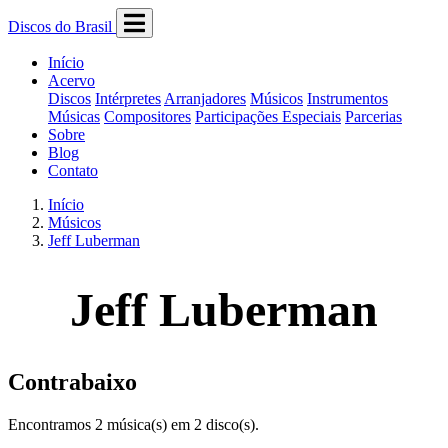
Discos do Brasil
Início
Acervo
Discos
Intérpretes
Arranjadores
Músicos
Instrumentos
Músicas
Compositores
Participações Especiais
Parcerias
Sobre
Blog
Contato
Início
Músicos
Jeff Luberman
Jeff Luberman
Contrabaixo
Encontramos 2 música(s) em 2 disco(s).