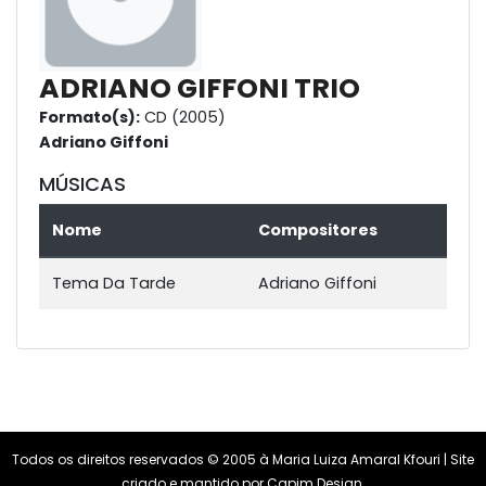
ADRIANO GIFFONI TRIO
Formato(s):
CD (2005)
Adriano Giffoni
MÚSICAS
Nome
Compositores
Tema Da Tarde
Adriano Giffoni
Todos os direitos reservados © 2005 à Maria Luiza Amaral Kfouri | Site
criado e mantido por
Capim Design
.