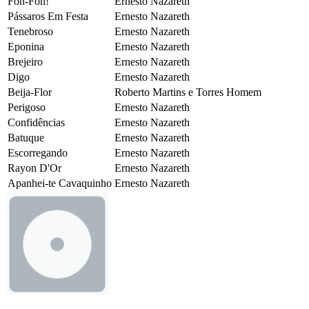
Fon-Fon!
Ernesto Nazareth
Pássaros Em Festa
Ernesto Nazareth
Tenebroso
Ernesto Nazareth
Eponina
Ernesto Nazareth
Brejeiro
Ernesto Nazareth
Digo
Ernesto Nazareth
Beija-Flor
Roberto Martins e Torres Homem
Perigoso
Ernesto Nazareth
Confidências
Ernesto Nazareth
Batuque
Ernesto Nazareth
Escorregando
Ernesto Nazareth
Rayon D'Or
Ernesto Nazareth
Apanhei-te Cavaquinho
Ernesto Nazareth