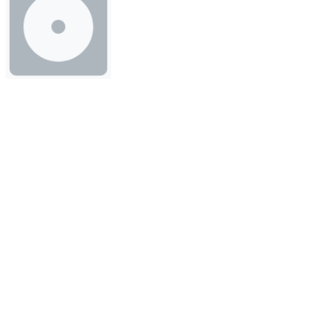
QUINTETO VILLA-LOBOS CONVIDA
Formato(s):
CD (2000)
Quinteto Villa-Lobos
MÚSICAS
Nome
Compositores
Seu Tonico Na
Marco Pereira
Ladeira
Lamentos
Vinícius de Moraes e Pixinguinha
Liz
Marco Pereira
Luiz, Eça É Pra
Gilson Peranzzetta
Você
Choro Do Lobo
Aldir Blanc e Gilson Peranzzetta