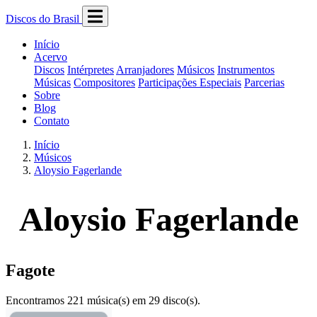
Discos do Brasil
Início
Acervo
Discos
Intérpretes
Arranjadores
Músicos
Instrumentos
Músicas
Compositores
Participações Especiais
Parcerias
Sobre
Blog
Contato
Início
Músicos
Aloysio Fagerlande
Aloysio Fagerlande
Fagote
Encontramos 221 música(s) em 29 disco(s).