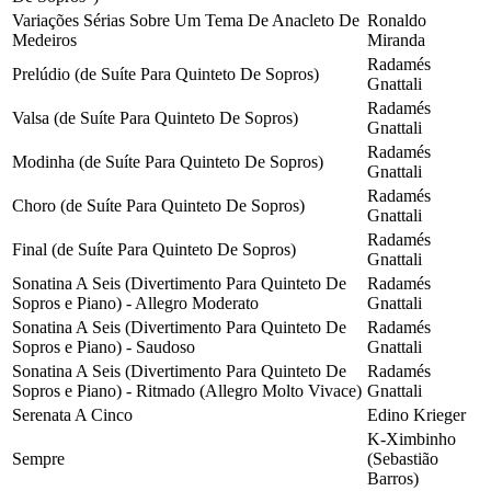
Variações Sérias Sobre Um Tema De Anacleto De
Ronaldo
Medeiros
Miranda
Radamés
Prelúdio (de Suíte Para Quinteto De Sopros)
Gnattali
Radamés
Valsa (de Suíte Para Quinteto De Sopros)
Gnattali
Radamés
Modinha (de Suíte Para Quinteto De Sopros)
Gnattali
Radamés
Choro (de Suíte Para Quinteto De Sopros)
Gnattali
Radamés
Final (de Suíte Para Quinteto De Sopros)
Gnattali
Sonatina A Seis (Divertimento Para Quinteto De
Radamés
Sopros e Piano) - Allegro Moderato
Gnattali
Sonatina A Seis (Divertimento Para Quinteto De
Radamés
Sopros e Piano) - Saudoso
Gnattali
Sonatina A Seis (Divertimento Para Quinteto De
Radamés
Sopros e Piano) - Ritmado (Allegro Molto Vivace)
Gnattali
Serenata A Cinco
Edino Krieger
K-Ximbinho
Sempre
(Sebastião
Barros)