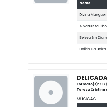
Nome
Divina Manguei
A Natureza Cho
Beleza Em Dia
Delírio Da Baix
DELICAD
Formato(s):
CD 
Teresa Cristina
MÚSICAS