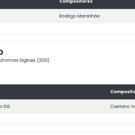
Compositores
Rodrigo Maranhão
O
aformas Digitais (2021)
Composit
o Dá
Caetano V