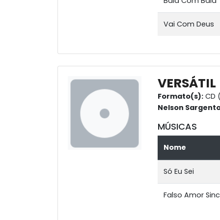
Bala Com Bala
Vai Com Deus
VERSÁTIL
Formato(s):
CD 
Nelson Sargent
MÚSICAS
Nome
Só Eu Sei
Falso Amor Sin