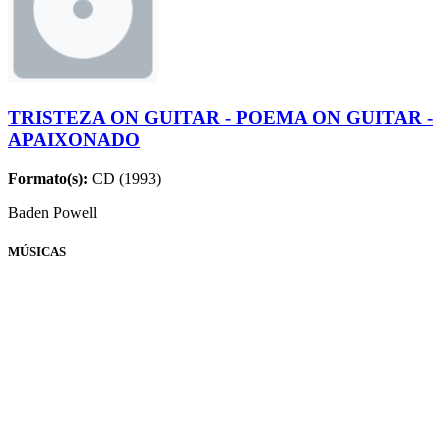
TRISTEZA ON GUITAR - POEMA ON GUITAR -
APAIXONADO
Formato(s):
CD (1993)
Baden Powell
MÚSICAS
Nome
Compositores
Lula Freire (Luiz Fernando Freire) e Baden
Feitinha Pro Poeta
Powell
Dindi
Tom Jobim e Aloysio de Oliveira
Consolação
Vinícius de Moraes e Baden Powell
Tristeza E Solidão
Vinícius de Moraes e Baden Powell
Samba Triste
Billy Blanco e Baden Powell
All The Things You