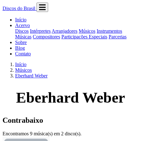
Discos do Brasil
Início
Acervo
Discos
Intérpretes
Arranjadores
Músicos
Instrumentos
Músicas
Compositores
Participações Especiais
Parcerias
Sobre
Blog
Contato
Início
Músicos
Eberhard Weber
Eberhard Weber
Contrabaixo
Encontramos 9 música(s) em 2 disco(s).