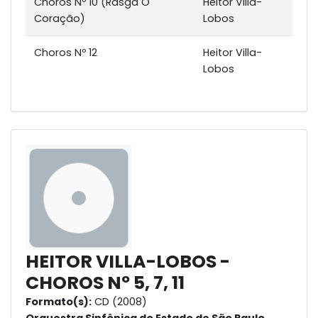
Choros Nº 10 (Rasga O
Heitor Villa-
Coração)
Lobos
Choros Nº 12
Heitor Villa-
Lobos
HEITOR VILLA-LOBOS -
CHOROS Nº 5, 7, 11
Formato(s):
CD (2008)
Orquestra Sinfônica do Estado de São Paulo